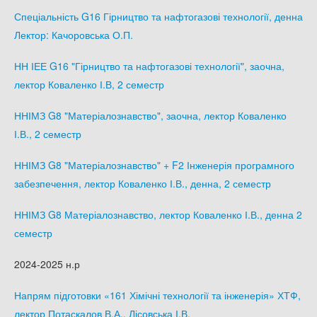
Спеціальність G16 Гірництво та нафтогазові технології, денна
Лектор: Качоровська О.П.
НН ІЕЕ G16 "Гірництво та нафтогазові технології", заочна,
лектор Коваленко І.В, 2 семестр
ННІМЗ G8 "Матеріалознавство", заочна, лектор Коваленко
І.В., 2 семестр
ННІМЗ G8 "Матеріалознавство" + F2 Інженерія програмного
забезпечення, лектор Коваленко І.В., денна, 2 семестр
ННІМЗ G8 Матеріалознавство, лектор Коваленко І.В., денна 2
семестр
2024-2025 н.р
Напрям підготовки «161 Хімічні технології та інженерія» ХТФ,
лектор Потаскалов В.А., Лісовська І.В.